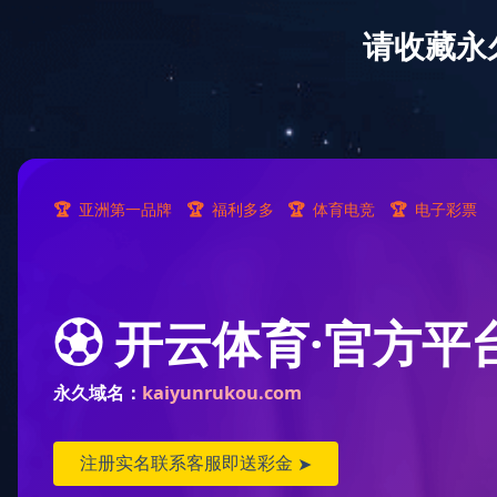
网站首页
关于我
您的位置：
主页
>
客户案例
>