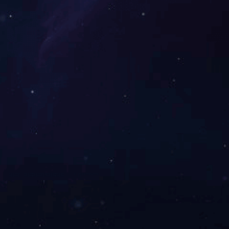
826936625
关于我们
爱游戏ayx
方网页_爱
826936625
企业简介
戏（中国）
7636390@qq.com
企业文化
电子电器泡
广东省东莞市道滘镇南丫卫屋工业
营销网络
包装
食品水果爱
ICP备64861645号
戏ayx官方
页_爱游戏
（中国）
家居泡沫包
红酒类爱游
ayx官方网
爱游戏（中
国）
医药保健品
游戏ayx官
网页_爱游
（中国）