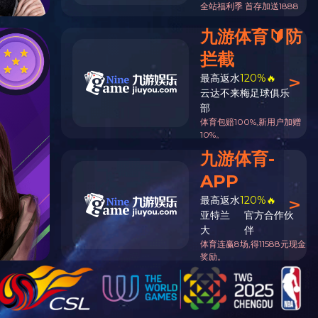
客户案例四