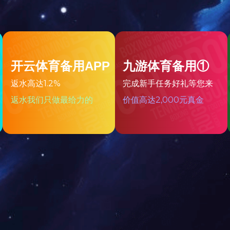
客户案例二
共
1
页
4
条记录